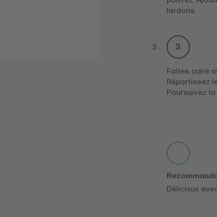
poivrez. Ajou
lardons.
Faites cuire a
Répartissez l
Poursuivez la
Recommandati
Délicieux ave