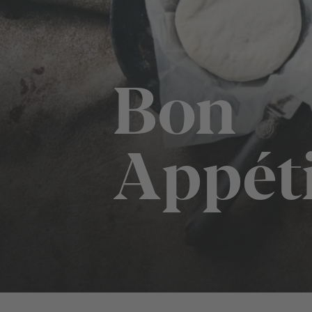
Bon
Appét