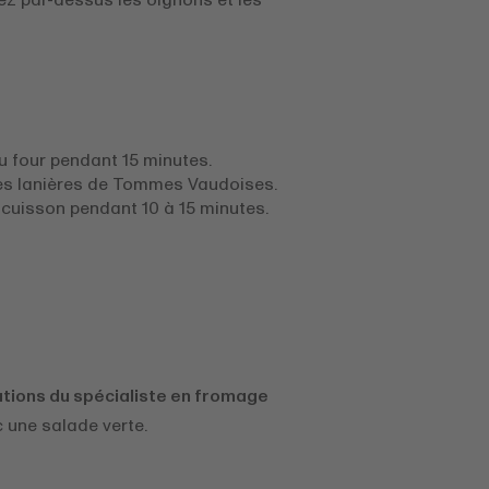
tez par-dessus les oignons et les
u four pendant 15 minutes.
es lanières de Tommes Vaudoises.
 cuisson pendant 10 à 15 minutes.
ons du spécialiste en fromage
c une salade verte.