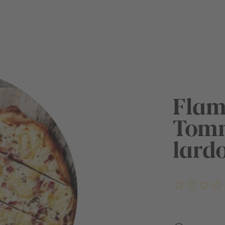
Flam
Tomm
lard