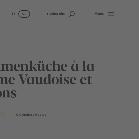
fr
recherche
Menu
menküche à la
e Vaudoise et
ons
0.0
étoiles
/
0
votes