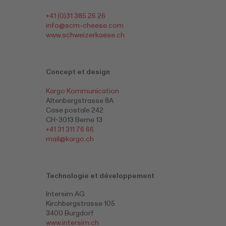
+41 (0)31 385 26 26
info@
scm-cheese.com
www.schweizerkaese.ch
Concept et design
Kargo Kommunication
Altenbergstrasse 8A
Case postale 242
CH-3013 Berne 13
+41 31 311 76 66
mail@
kargo.ch
Technologie et développement
Intersim AG
Kirchbergstrasse 105
3400 Burgdorf
www.intersim.ch