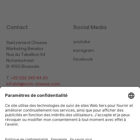
Contact
Social Media
youtube
Switzerland Cheese
Marketing Benelux
instagram
Rue du Tabellion 64
facebook
Notarisstraat
B-1050 Brussels
T.
+32 (0)2 340 84 20
infobnl@
scm-cheese.com
Politique de confidentialité
Empreinte
Cookies