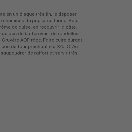
te en un disque très fin, le déposer
e chemisée de papier sulfurisé. Saler
crème acidulée, en recouvrir la pâte.
e de dés de betteraves, de rondelles
e Gruyère AOP râpé. Faire cuire durant
e bas du four préchauffé à 220°C. Au
, saupoudrer de raifort et servir très