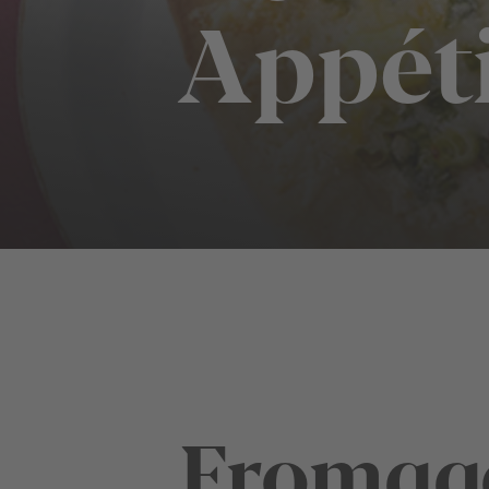
Appét
Fromag