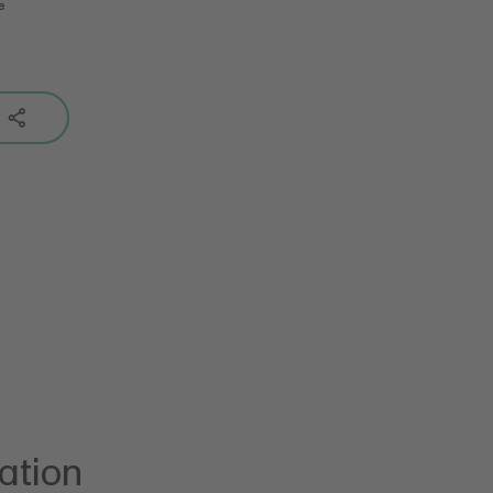
e
ation