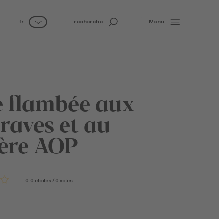
fr
recherche
Menu
e flambée aux
raves et au
ère AOP
0.0
étoiles
/
0
votes