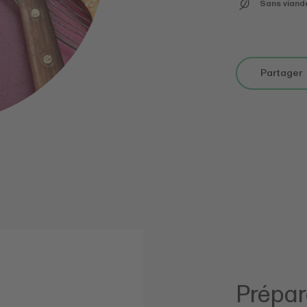
Sans viand
Partager
Prépar