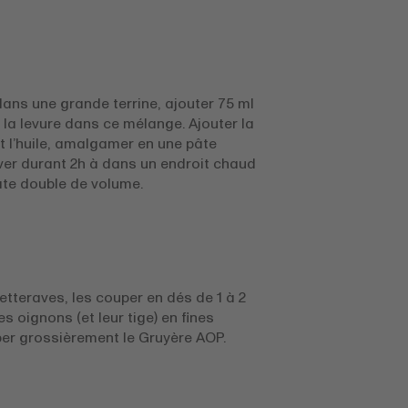
 dans une grande terrine, ajouter 75 ml
 la levure dans ce mélange. Ajouter la
 et l’huile, amalgamer en une pâte
ver durant 2h à dans un endroit chaud
âte double de volume.
etteraves, les couper en dés de 1 à 2
es oignons (et leur tige) en fines
per grossièrement le Gruyère AOP.