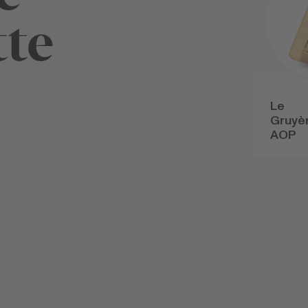
tte
Le
Gruyè
AOP