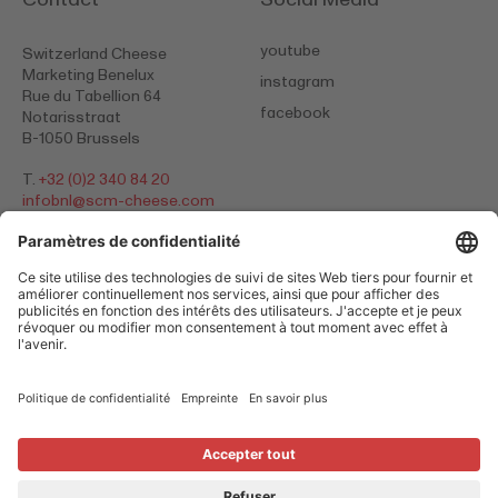
youtube
Switzerland Cheese
Marketing Benelux
instagram
Rue du Tabellion 64
facebook
Notarisstraat
B-1050 Brussels
T.
+32 (0)2 340 84 20
infobnl@
scm-cheese.com
Politique de confidentialité
Empreinte
Cookies
© 2026 Switzerland Cheese Marketing