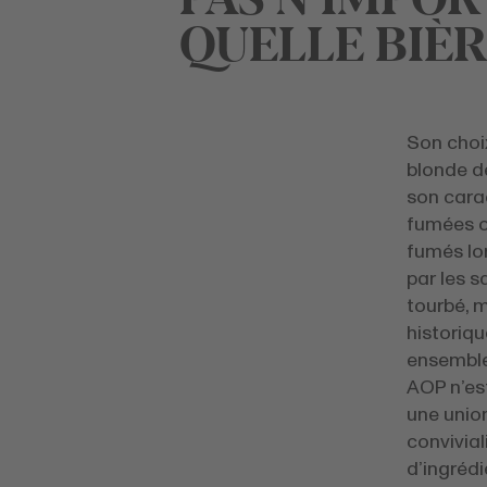
QUELLE BIÈ
Son choix
blonde de
son cara
fumées o
fumés lor
par les s
tourbé, m
historiqu
ensemble
AOP n’est
une unio
convivial
d’ingrédi