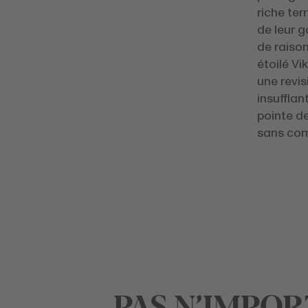
riche ter
de leur g
de raison
étoilé Vi
une revi
insufflan
pointe d
sans com
PAS N’IMPOR