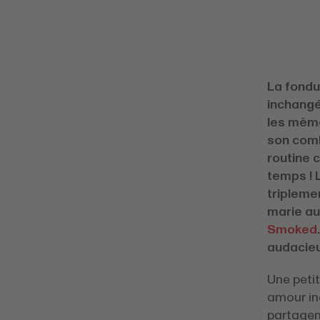
La fondu
inchangé
les même
son comb
routine c
temps ! 
tripleme
marie au
Smoked
audacieu
Une petit
amour inc
partagen