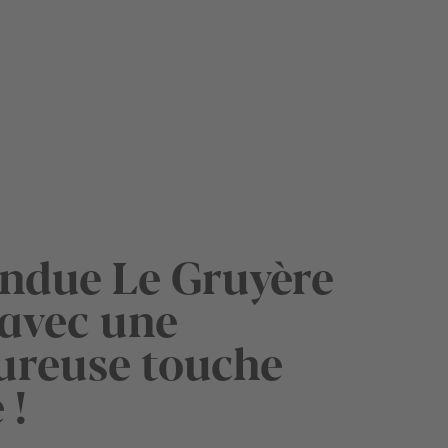
ondue Le Gruyère
avec une
ureuse touche
 !