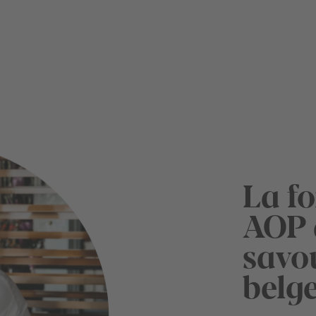
La f
AOP 
savo
belge